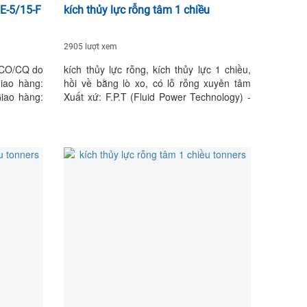
SE-5/15-F
kích thủy lực rỗng tâm 1 chiều
2905 lượt xem
Y CO/CQ do
kích thủy lực rỗng, kích thủy lực 1 chiều,
iao hàng:
hồi về bằng lò xo, có lỗ rỗng xuyên tâm
Giao hàng:
Xuất xứ: F.P.T (Fluid Power Technology) -
Made in ITALY. CO/CQ do nhà sản xuất
cấp. Thời gian giao hàng: Liên hệ. Bảo
hành: 12 tháng. Giao hàng: Tận nơi.