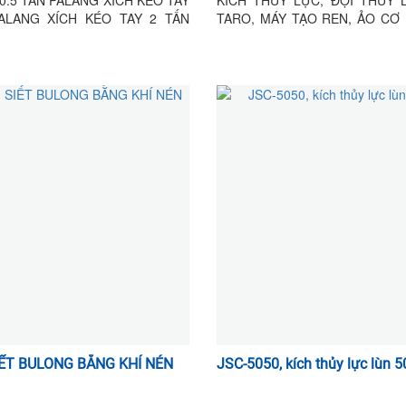
ALANG XÍCH KÉO TAY 2 TẤN
TARO, MÁY TẠO REN, ẢO CƠ 
XÍCH KÉO TAY 3 TẤN PALANG
THỦY LỰC, KÌM CẮT CÁP, KÌM
O TAY 5 TẤN PALANG XÍCH KÉO
ÉP ĐẦU COS
TẤN PALANG XÍCH KÉO TAY 20
NG XÍCH KÉO TAY 30 TẤN
ẾT BULONG BẰNG KHÍ NÉN
JSC-5050, kích thủy lực lùn 5