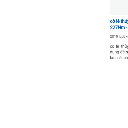
cờ lê th
227Nm -
2810 lượt 
cờ lê th
dụng để si
lực có cá
chụp, cờ 
lực chuyê
dụng cùn
thủy lực 
các model
TTX-11, 