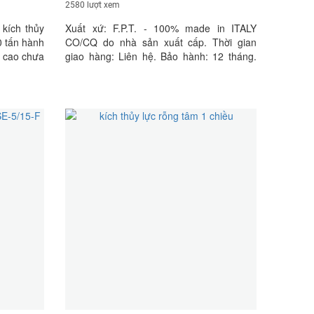
2580 lượt xem
 kích thủy
Xuất xứ: F.P.T. - 100% made in ITALY
50 tấn hành
CO/CQ do nhà sản xuất cấp. Thời gian
u cao chưa
giao hàng: Liên hệ. Bảo hành: 12 tháng.
 - Made in
Giao hàng: Tận nơi.
 hóa (CO)
g nghiệp
lượng sản