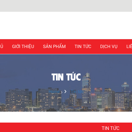
HỦ
GIỚI THIỆU
SẢN PHẨM
TIN TỨC
DỊCH VỤ
LI
TIN TỨC
Home
Tin tức
TIN TỨC