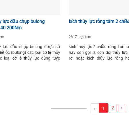
ủy lực đầu chụp bulong
kích thủy lực rỗng tâm 2 chiề
 40.200Nm
xem
2817 lượt xem
ủy lực đầu chụp bulong được sử
kích thủy lực 2 chiều rỗng Tonne
ết ốc (bulong) các loại cờ lê thủy
hay còn gọi là con đội thủy lự
c loại cờ lê thủy lực dùng tuýp
rời hoặc kích thủy lực rỗng h
lê thủy lực đầu tròng, cờ lê thủy
thủy lực rỗng hoạt động với á
n dụng,... cờ lê thủy lực được sử
việc max 700 Bar (10000 PSI).
g với bơm cờ lê thủy lực cờ lê
làm việc và tên thông dụng: kích
đầu chụp bulong của torc llc có
chiều rỗng 30 tấn, kích thủy l
 TTX – 1, TTX-3, TTX-5, TTX-7,
rỗng 60 tấn, kích thủy lực 2 chi
TTX-21, TTX-30
tấn, kích thủy lực 2 chiều rỗ
model kích thủy lực 2 chiều r
30254, DCHW-60257, DCHW
1
2
›
‹
DCHW-150203