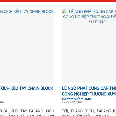
XÍCH KÉO TAY CHAIN BLOCK
LÊ NGÔ PHÁT CUNG CẤP THI
CÔNG NGHIỆP THƯỜNG XUY
ĐƯỢC SỬ DỤNG
xem
2223 lượt xem
XÍCH KÉO TAY PALANG XÍCH
TỜI, PLANG XÍCH, PALANG K
0.5 TẤN PALANG XÍCH KÉO TAY
KÍCH THỦY LỰC, ĐỘI THỦY 