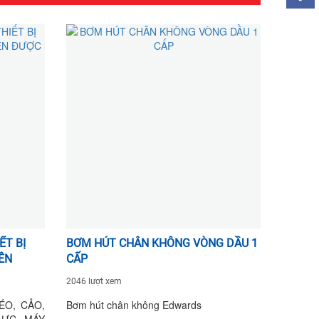
ẾT BỊ
BƠM HÚT CHÂN KHÔNG VÒNG DẦU 1
ÊN
CẤP
2046 lượt xem
ÉO, CẢO,
Bơm hút chân không Edwards
LỰC, MÁY