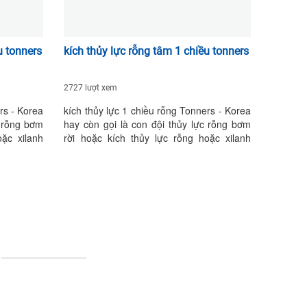
u tonners
kích thủy lực rỗng tâm 1 chiều tonners
2727 lượt xem
rs - Korea
kích thủy lực 1 chiều rỗng Tonners - Korea
c rỗng bơm
hay còn gọi là con đội thủy lực rỗng bơm
oặc xilanh
rời hoặc kích thủy lực rỗng hoặc xilanh
p suất làm
thủy lực rỗng hoạt động với áp suất làm
 tải trọng
việc max 700 Bar (10000 PSI). tải trọng
 thủy lực 2
làm việc và tên thông dụng: kích thủy lực 1
ực 2 chiều
chiều rỗng 10 tấn,kích thủy lực 1 chiều
ều rỗng 100
rỗng 12 tấn, kích thủy lực 1 chiều rỗng 20
ng 150 tấn
tấn, kích thủy lực 1 chiều rỗng 30 tấn, kích
ỗng: DCHW-
thủy lực 1 chiều rỗng 50 tấn, kích thủy lực
-100257,
1 chiều rỗng 100 tấn, model kích thủy lực
1 chiều rỗng: DCH-1240, DCH-2050, DCH-
3063, DCH-50100, DCH-100100