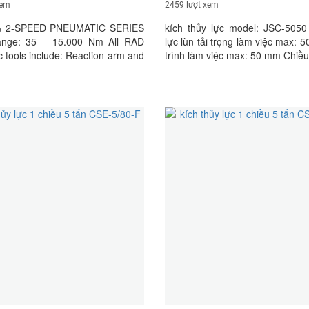
xem
2459 lượt xem
& 2-SPEED PNEUMATIC SERIES
kích thủy lực model: JSC-5050
ange: 35 – 15.000 Nm All RAD
lực lùn tải trọng làm việc max: 
 tools include: Reaction arm and
trình làm việc max: 50 mm Chiề
 ring 3.6 meter hose Lightweight
làm việc: 109 mm Xuất xứ: JHS
L unit with toolholder, made from
Korea Chứng nhận xuất xứ hàng
ity Polypropylene and includes
do phòng thương mại và côn
auge, filter, regulator and oiler
Korea cấp Chứng nhận chất 
ing oil for the FRL unit User
phẩm (CQ) do nhà sản xuất cấp
alibration certificate Safety
n on USB stick