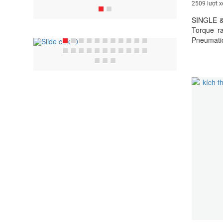
2509 lượt 
SINGLE 
Torque r
Pneumatic
retaining
(2 Kg) FR
High Dens
pressure g
Lubricat
manual C
instructio