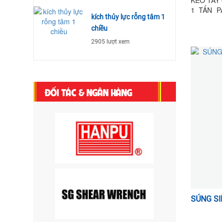
1 TẤN P
kích thủy lực rỗng tâm 1
PALANG 
chiều
XÍCH KÉ
TAY 10 
2905 lượt xem
TẤN PALA
ĐỐI TÁC & NGÂN HÀNG
SÚNG SI