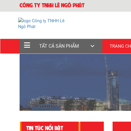
CÔNG TY TNHH LÊ NGÔ PHÁT
TẤT CẢ SẢN PHẨM
TRANG C
TIN TỨC NỔI BẬT